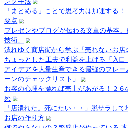
ング手法
「まとめる」ことで思考力は加速する！
要点
プレゼンやブログが伝わる文章の基本。
技術」
潰れゆく商店街から学ぶ「売れないお店
ちょっとした工夫で利益を上げる「入口
アイデアを大量生産できる最強のフレー
ーンのチェックリスト」
お客の心理を操れば売上があがる！２６
め
「店潰れた。死にたい・・」脱サラして
お店の作り方
何でやらないの？繁盛店がやっている 