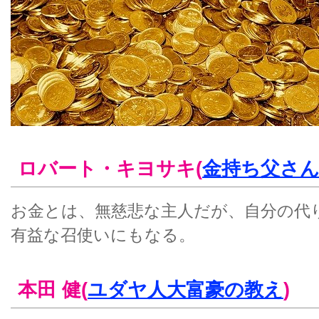
ロバート・キヨサキ(
金持ち父さん
お金とは、無慈悲な主人だが、自分の代
有益な召使いにもなる。
本田 健(
ユダヤ人大富豪の教え
)